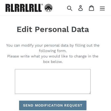
Skip
Search
Log in
Cart
to
content
Edit Personal Data
You can modify your personal data by filling out the
following form.
Please write what you would like to change in the
box below.
SEND MODIFICATION REQUEST